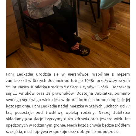
Pani Leokadia urodziła się w Kiersnówce. Wspólnie z mężem
zamieszkali w Starych Juchach od lutego 1948r. przeżywszy razem
55 lat. Nasza Jubilatka urodziła 5 dzieci: 2 synów i 3 córki. Doczekała
się 11 wnuków oraz 18 prawnuków. Dostojna Jubilatka, pomimo
swojego sędziwego wieku jest w dobrej formie, a humor dopisuje jej
każdego dnia. Pani Leokadia nadal mieszka w Starych Juchach od 77
lat, pozostaje pod troskliwą opieką rodziny. Naszej Jubilatce
składamy gratulacje i życzymy dużo zdrowia oraz jeszcze wielu lat
spędzonych w rodzinnym gronie. Niech każda chwila będzie źródłem
szczęścia, niech upływa w spokoju oraz dobrym samopoczuciu.