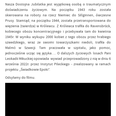
Nasza Dostojna Jubilatka jest wyjątkową osobą o traumatycznym
doświadczeniu życiowym. Na początku 1943 roku została
skierowana na roboty na rzecz Niemiec do Sillginnen, ówczesne
Prusy. Stamtąd, na początku 1944, została przetransportowana do
więzienia (twierdza) w Królewcu. Z Królewca trafiła do Ravensbrück,
kobiecego obozu koncentracyjnego i przebywała tam do kwietnia
1945r. W wyniku wykupu 2000 kobiet z tego obozu przez hrabiego
szwedzkiego, wraz ze swoimi towarzyszkami niedoli, trafiła do
Malmö w Szwecji. Tam pracowała w szpitalu, jako pomoc,
jednocześnie ucząc się języka…. O dalszych życiowych losach Pani
Leokadii Mikuckiej opowiada wywiad przeprowadzony z nią w dniu 6
września 2022r. przez Instytut Pileckiego - zrealizowany w ramach
projektu ,,Świadkowie Epoki”.
Odsyłamy do filmu.