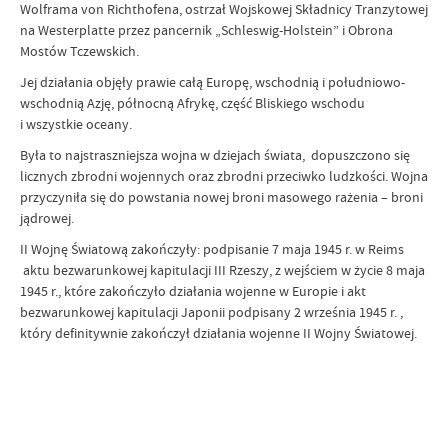
Wolframa von Richthofena, ostrzał Wojskowej Składnicy Tranzytowej
na Westerplatte przez pancernik „Schleswig-Holstein” i Obrona
Mostów Tczewskich.
Jej działania objęły prawie całą Europę, wschodnią i południowo-
wschodnią Azję, północną Afrykę, część Bliskiego wschodu
i wszystkie oceany.
Była to najstraszniejsza wojna w dziejach świata, dopuszczono się
licznych zbrodni wojennych oraz zbrodni przeciwko ludzkości. Wojna
przyczyniła się do powstania nowej broni masowego rażenia – broni
jądrowej.
II Wojnę Światową zakończyły: podpisanie 7 maja 1945 r. w Reims
aktu bezwarunkowej kapitulacji III Rzeszy, z wejściem w życie 8 maja
1945 r., które zakończyło działania wojenne w Europie i akt
bezwarunkowej kapitulacji Japonii podpisany 2 września 1945 r. ,
który definitywnie zakończył działania wojenne II Wojny Światowej.