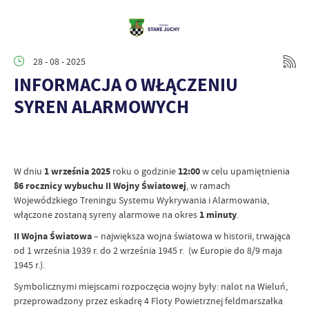
28 - 08 - 2025
INFORMACJA O WŁĄCZENIU
SYREN ALARMOWYCH
W dniu
1 września 2025
roku o godzinie
12:00
w celu upamiętnienia
86 rocznicy wybuchu II Wojny Światowej
, w ramach
Wojewódzkiego Treningu Systemu Wykrywania i Alarmowania,
włączone zostaną syreny alarmowe na okres
1 minuty
.
II Wojna Światowa
– największa wojna światowa w historii, trwająca
od 1 września 1939 r. do 2 września 1945 r. (w Europie do 8/9 maja
1945 r.).
Symbolicznymi miejscami rozpoczęcia wojny były: nalot na Wieluń,
przeprowadzony przez eskadrę 4 Floty Powietrznej feldmarszałka