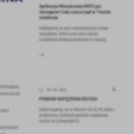
Aplikacja MieszkaniecINFO już
dostępna! Cały samorząd w Twoim
telefonie.
Oddajemy w ręce mieszkańców nowe
narzędzie, które znacznie ułatwi
codzienne funkcjonowanie w naszej...
bejmującej
08 - 05 - 2026
echnicznej
POMIAR NATĘŻENIA RUCHU
Informujemy, że w dniach 19-21.05.2026 r.
sieci
wykonany zostanie pomiar natężenia
ruchu na przejazdach...
 terenach