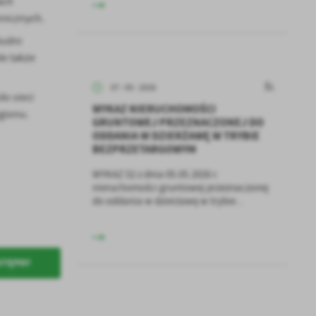
ach
nicznych.
tudni
le także
07 - 05 - 2026
o sieci
WYKAZ NIERUCHOMOŚCI
gionu.
GRUNTOWEJ PRZEZNACZONEJ DO
ODDANIA W DZIERŻAWĘ W TRYBIE
a
BEZPRZETARGOWYM
kom
WYKAZ 52 z dnia 05.05.2026 r.
nieruchomości gruntowej przeznaczonej
do oddania w dzierżawę w trybie...
z
ci
STĘPNY