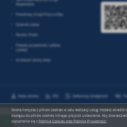
Wojewódzki
Powiatowy Urząd Pracy w Ełku
Dziennik Ustaw
Monitor Polski
Polityka prywatności i plików
cookies
Archiwum strony www
Mapa serwisu
RSS
Deklaracja dostępności
Tł
Strona korzysta z plików cookies w celu realizacji usług. Możesz określi
dostępu do plików cookies klikając przycisk Ustawienia. Aby dowiedzie
Copyright by stare-juchy.pl
zapoznania się z
Polityką Cookies oraz Polityką Prywatności
.