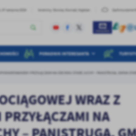
, 07 sierpnia 2026
Imieniny: Dorota, Konrad, Kajetan
Zachmurzenie 
CHOMOŚCI
PORADNIK INTERESANTA
TURYST
POMIAROWANIEM I PRZYŁĄCZAMI NA ODCINKU STARE JUCHY – PANISTRUGA, GMINA STA
OCIĄGOWEJ WRAZ Z
 PRZYŁĄCZAMI NA
HY – PANISTRUGA, G