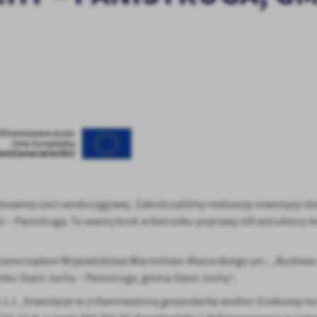
owanej sieci wodociągowej. Zakończyliśmy realizację inwestycji o
 – Panistruga. To ważny krok w kierunku poprawy infrastruktury t
 z Samorządem Województwa Warmińsko-Mazurskiego pn.: „Budowa 
ku Stare Juchy – Panistruga, gmina Stare Juchy”.
B3.1.1 „Inwestycje w zrównoważoną gospodarkę wodno-ściekową na