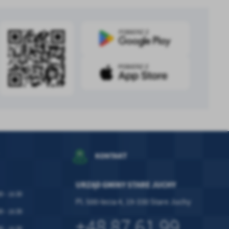
.
a
w
KONTAKT
URZĄD GMINY STARE JUCHY
0 - 15:30
Pl. 500-lecia 4, 19-330 Stare Juchy
0 - 15:30
+48 87 61 99