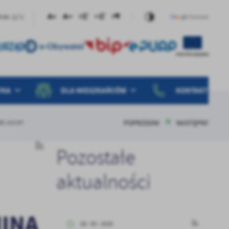
21°C
Małe
YKA
DLA MIESZKAŃCÓW
KONTAKT
POPRZEDNI
NASTĘPNY
RE JUCHY
Pozostałe
aktualności
MINA
08 - 05 - 2026