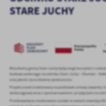
STARE JUCHY
Mieszkańcy gminy Stare Juchy będą mogli korzystać z rozbud
budowę wodociągu na odcinku Stare Juchy – Olszewo – Kałtki
oraz jakości życia lokalnej społeczności.
Projekt został zrealizowany na podstawie umowy zawartej
wodociągowej wraz z opomiarowaniem i przyłączami na odcin
Przedsięwzięcie zrealizowane zostało w ramach inwestycji 