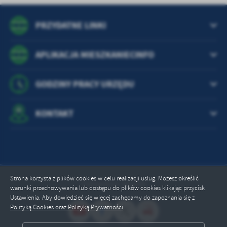
PRZYDATNE LINKI
APLIKACJA MIESZKANIECINFO
GODZINY PRACY URZĘDU
KONTAKT
Strona korzysta z plików cookies w celu realizacji usług. Możesz określić
Odwiedzin: 484856
warunki przechowywania lub dostępu do plików cookies klikając przycisk
Ustawienia. Aby dowiedzieć się więcej zachęcamy do zapoznania się z
Polityką Cookies oraz Polityką Prywatności
.
ZAPISZ WYBRANE