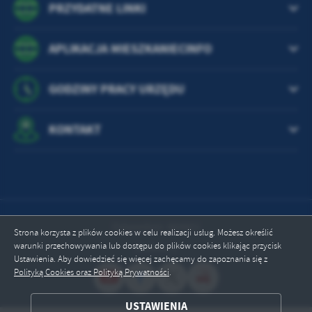
PRZYDATNE LINKI
APLIKACJA MIESZKANIECINFO
GODZINY PRACY URZĘDU
KONTAKT
Odwiedzin: 484801
Strona korzysta z plików cookies w celu realizacji usług. Możesz określić
warunki przechowywania lub dostępu do plików cookies klikając przycisk
Online: 2
Ustawienia. Aby dowiedzieć się więcej zachęcamy do zapoznania się z
ZAPISZ WYBRANE
Polityką Cookies oraz Polityką Prywatności
.
ODRZUĆ WSZYSTKIE
USTAWIENIA